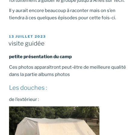
fortuitement à guider le groupe jusqu’à Arles sur Tech.
Il y aurait encore beaucoup à raconter mais on s’en
tiendra à ces quelques épisodes pour cette fois-ci.
PUBLIÉ
13 JUILLET 2023
LE
visite guidée
petite présentation du camp
Ces photos apparaîtront peut-être de meilleure qualité
dans la partie albums photos
Les douches :
de l’extérieur :