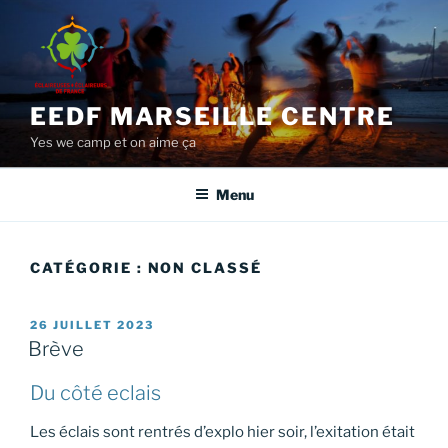
Aller
au
contenu
principal
EEDF MARSEILLE CENTRE
Yes we camp et on aime ça
Menu
CATÉGORIE :
NON CLASSÉ
PUBLIÉ
26 JUILLET 2023
LE
Brève
Du côté eclais
Les éclais sont rentrés d’explo hier soir, l’exitation était