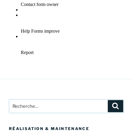
Recherche
Recher
pour
:
RÉALISATION & MAINTENANCE