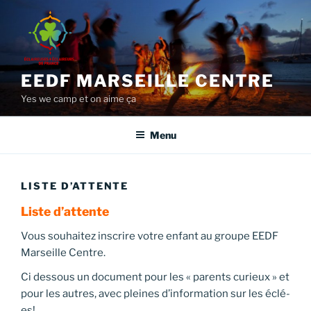
Aller
au
contenu
principal
EEDF MARSEILLE CENTRE
Yes we camp et on aime ça
Menu
LISTE D’ATTENTE
Liste d’attente
Vous souhaitez inscrire votre enfant au groupe EEDF
Marseille Centre.
Ci dessous un document pour les « parents curieux » et
pour les autres, avec pleines d’information sur les éclé-
es!